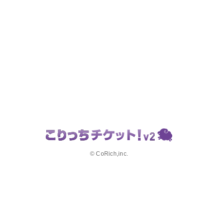
© CoRich,inc.